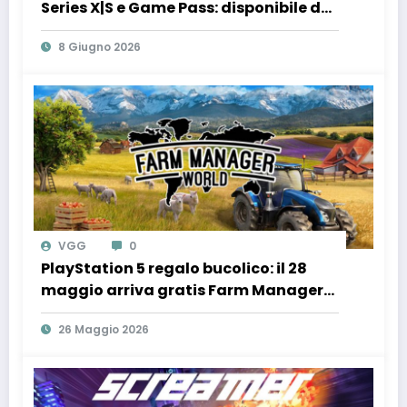
Series X|S e Game Pass: disponibile da
oggi insieme al reveal della nuova
8 Giugno 2026
espansione Hidden Mountain
VGG
0
PlayStation 5 regalo bucolico: il 28
maggio arriva gratis Farm Manager
World con il TGTech!
26 Maggio 2026