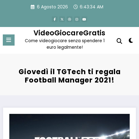
Vai
6 Agosto 2026
6:43:35 AM
al
contenuto
VideoGiocareGratis
Come videogiocare senza spendere 1
euro legalmente!
Giovedì il TGTech ti regala
Football Manager 2021!