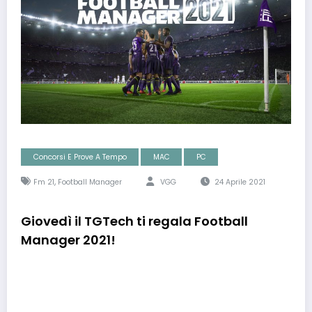
Concorsi E Prove A Tempo
MAC
PC
,
Fm 21
Football Manager
VGG
24 Aprile 2021
Giovedì il TGTech ti regala Football
Manager 2021!