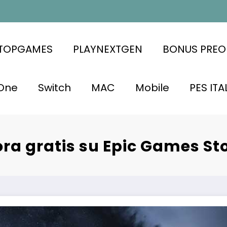
ATOPGAMES
PLAYNEXTGEN
BONUS PREO
One
Switch
MAC
Mobile
PES ITA
ora gratis su Epic Games St