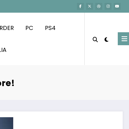
RDER
PC
PS4
LIA
ore!