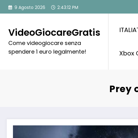
Vai
9 Agosto 2026
2:43:13 PM
al
contenuto
ITALI
VideoGiocareGratis
Come videogiocare senza
spendere 1 euro legalmente!
Xbox 
Prey 