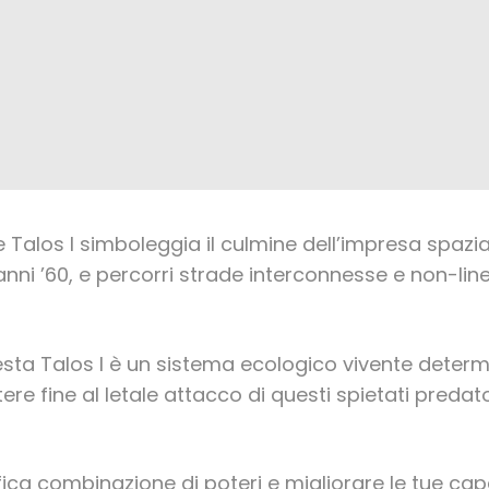
le Talos I simboleggia il culmine dell’impresa spazi
i anni ’60, e percorri strade interconnesse e non-lin
esta Talos I è un sistema ecologico vivente determ
tere fine al letale attacco di questi spietati predato
ifica combinazione di poteri e migliorare le tue cap