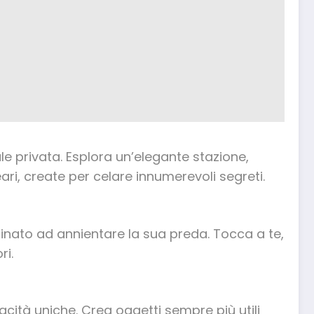
ale privata. Esplora un’elegante stazione,
eari, create per celare innumerevoli segreti.
inato ad annientare la sua preda. Tocca a te,
ri.
acità uniche. Crea oggetti sempre più utili