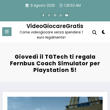
Vai
9 Agosto 2026
1:25:53 AM
al
contenuto
VideoGiocareGratis
Come videogiocare senza spendere 1
euro legalmente!
Giovedì il TGTech ti regala
Fernbus Coach Simulator per
Playstation 5!