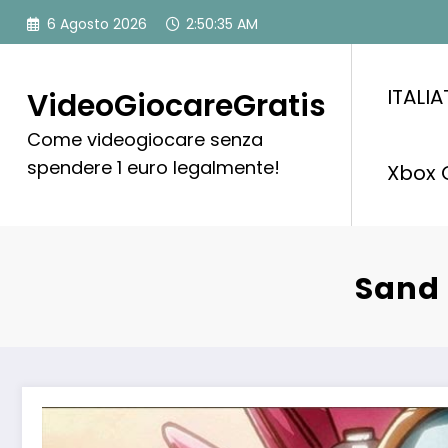
Vai
6 Agosto 2026
2:50:36 AM
al
contenuto
ITALI
VideoGiocareGratis
Come videogiocare senza
spendere 1 euro legalmente!
Xbox 
Sand 