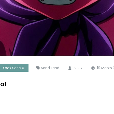
Xbox Serie X
Sand Land
VGG
19 Marzo
a!