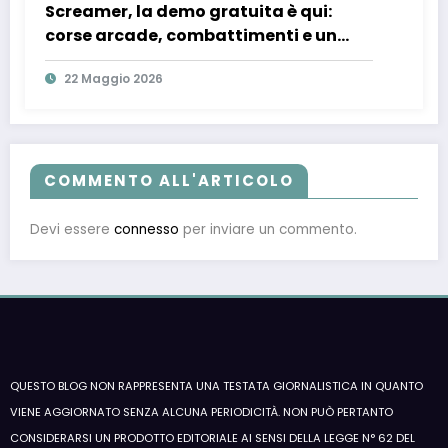
Screamer, la demo gratuita è qui:
corse arcade, combattimenti e un
mondo distopico anime da provare
22 Maggio 2026
subito
COMMENTO ALL'ARTICOLO
Devi essere
connesso
per inviare un commento.
QUESTO BLOG NON RAPPRESENTA UNA TESTATA GIORNALISTICA IN QUANTO
VIENE AGGIORNATO SENZA ALCUNA PERIODICITÀ. NON PUÒ PERTANTO
CONSIDERARSI UN PRODOTTO EDITORIALE AI SENSI DELLA LEGGE N° 62 DEL