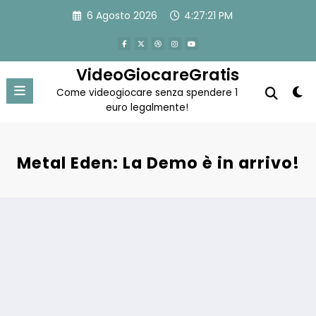
Vai
6 Agosto 2026
4:27:21 PM
al
contenuto
VideoGiocareGratis
Come videogiocare senza spendere 1
euro legalmente!
Metal Eden: La Demo è in arrivo!