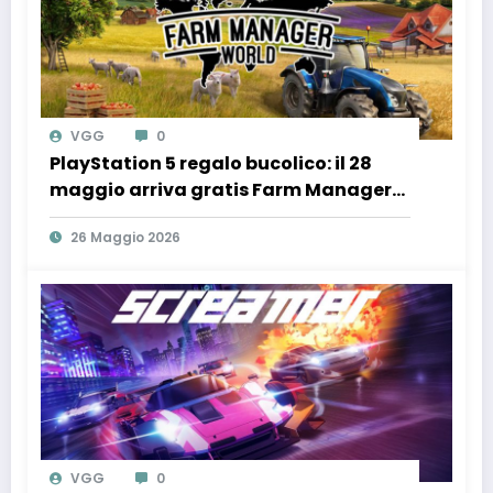
VGG
0
PlayStation 5 regalo bucolico: il 28
maggio arriva gratis Farm Manager
World con il TGTech!
26 Maggio 2026
VGG
0