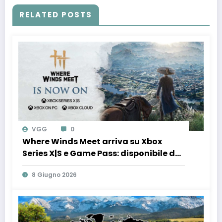
RELATED POSTS
VGG
0
Where Winds Meet arriva su Xbox
Series X|S e Game Pass: disponibile da
oggi insieme al reveal della nuova
8 Giugno 2026
espansione Hidden Mountain