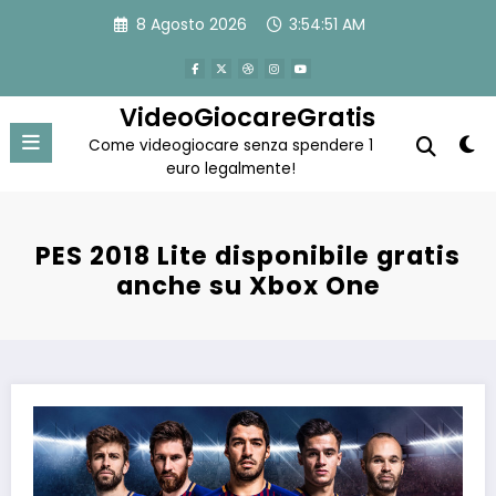
Vai
8 Agosto 2026
3:54:52 AM
al
contenuto
VideoGiocareGratis
Come videogiocare senza spendere 1
euro legalmente!
PES 2018 Lite disponibile gratis
anche su Xbox One