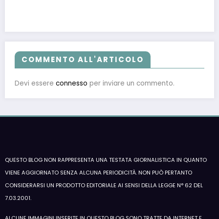
COMMENTO ALL'ARTICOLO
Devi essere
connesso
per inviare un commento.
QUESTO BLOG NON RAPPRESENTA UNA TESTATA GIORNALISTICA IN QUANTO
VIENE AGGIORNATO SENZA ALCUNA PERIODICITÀ. NON PUÒ PERTANTO
CONSIDERARSI UN PRODOTTO EDITORIALE AI SENSI DELLA LEGGE N° 62 DEL
7.03.2001.
ALCUNE IMMAGINI INSERITE IN QUESTO BLOG SONO TRATTE DA INTERNET E,