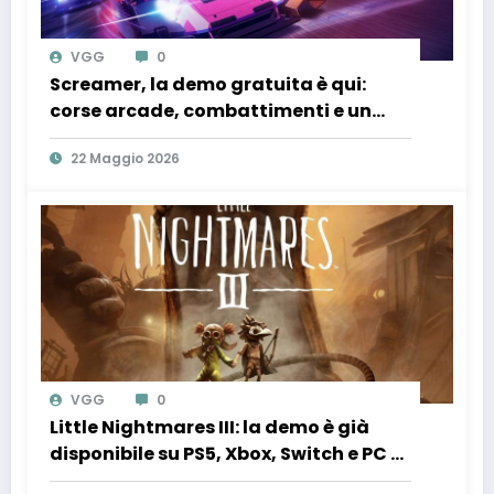
VGG
0
Screamer, la demo gratuita è qui:
corse arcade, combattimenti e un
mondo distopico anime da provare
22 Maggio 2026
subito
VGG
0
Little Nightmares III: la demo è già
disponibile su PS5, Xbox, Switch e PC –
ecco come provarla subito