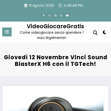
Vai
8 Agosto 2026
4:48:49 PM
al
contenuto
VideoGiocareGratis
Come videogiocare senza spendere 1
euro legalmente!
Giovedì 12 Novembre Vinci Sound
BlasterX H6 con il TGTech!