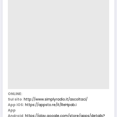
ONLINE:
Sul sito
:
http://www.simplyradio.it/ascoltaci/
App iOS:
https://appsto.re/it/ReHpab.i
App
Android
:
https://play.google.com/store/apps/details?