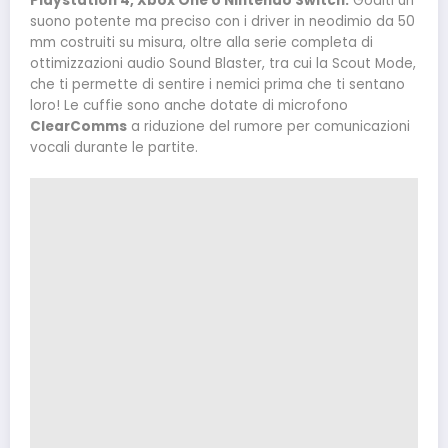
Playstation 4, Xbox One o Nintendo Switch.
Goditi un
suono potente ma preciso con i driver in neodimio da 50
mm costruiti su misura, oltre alla serie completa di
ottimizzazioni audio Sound Blaster, tra cui la Scout Mode,
che ti permette di sentire i nemici prima che ti sentano
loro! Le cuffie sono anche dotate di microfono
ClearComms
a riduzione del rumore per comunicazioni
vocali durante le partite.