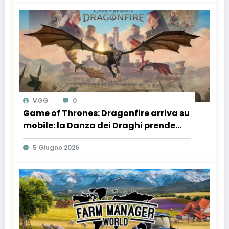
VGG
0
Game of Thrones: Dragonfire arriva su
mobile: la Danza dei Draghi prende
vita nei Sette Regni in un nuovo
5 Giugno 2026
strategico gratuito