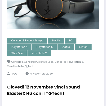
Concorsi E Prove A Tempo
Mobile
PC
Playstation 4
Playstation 5
Stadia
Switch
Xbox One
Xbox Serie X
,
,
,
Concorso
Concorso Creative Labs
Concorso Playstation 5
,
Creative Labs
Tgtech
VGG
6 Novembre 2020
Giovedì 12 Novembre Vinci Sound
BlasterX H6 con il TGTech!