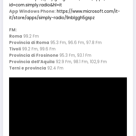
id=com.simply.radio&hl=it
App Windows Phone:
https://www.microsoft.com/it-
it/store/apps/simply-radio/9nblggh5gspz
FM:
Roma
99.2 Fm
Provincia di Roma
95.3 Fm, 96.6 Fm, 97.8 Fm
Tivoli
99.2 Fm, 99.6 Fm
Provincia di Frosinone
95.3 Fm, 93.1 Fm
Provincia dell’Aquila
92.9 Fm, 98.1 Fm, 102,9 Fm
Terni e provincia
92.4 Fm