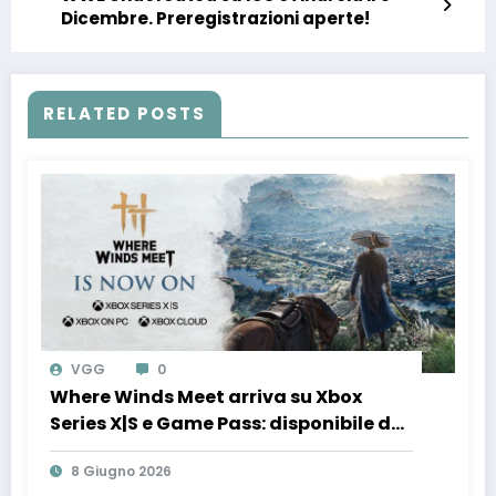
Dicembre. Preregistrazioni aperte!
RELATED POSTS
VGG
0
Where Winds Meet arriva su Xbox
Series X|S e Game Pass: disponibile da
oggi insieme al reveal della nuova
8 Giugno 2026
espansione Hidden Mountain