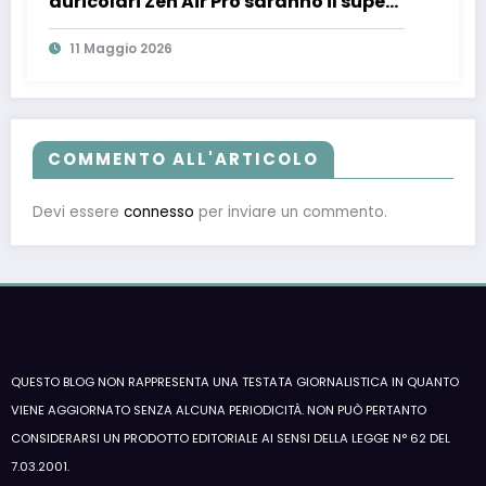
auricolari Zen Air Pro saranno il super
regalo del TGtech
11 Maggio 2026
COMMENTO ALL'ARTICOLO
Devi essere
connesso
per inviare un commento.
QUESTO BLOG NON RAPPRESENTA UNA TESTATA GIORNALISTICA IN QUANTO
VIENE AGGIORNATO SENZA ALCUNA PERIODICITÀ. NON PUÒ PERTANTO
CONSIDERARSI UN PRODOTTO EDITORIALE AI SENSI DELLA LEGGE N° 62 DEL
7.03.2001.