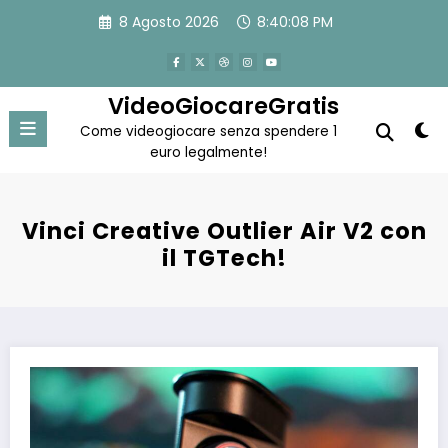
Vai
8 Agosto 2026
8:40:09 PM
al
contenuto
VideoGiocareGratis
Come videogiocare senza spendere 1
euro legalmente!
Vinci Creative Outlier Air V2 con
il TGTech!