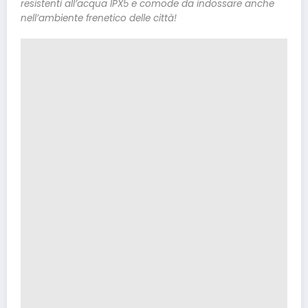
resistenti all’acqua IPX5 e comode da indossare anche
nell’ambiente frenetico delle città!