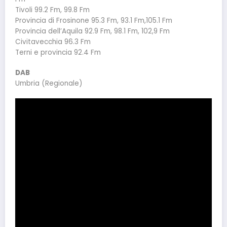
Tivoli 99.2 Fm, 99.8 Fm
Provincia di Frosinone 95.3 Fm, 93.1 Fm,105.1 Fm
Provincia dell’Aquila 92.9 Fm, 98.1 Fm, 102,9 Fm
Civitavecchia 96.3 Fm
Terni e provincia 92.4 Fm
DAB
Umbria (Regionale)