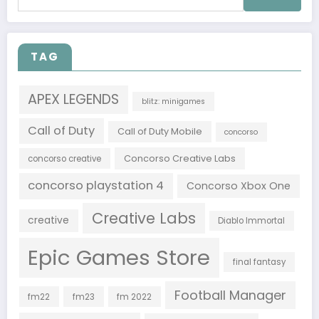
per:
TAG
APEX LEGENDS
blitz: minigames
Call of Duty
Call of Duty Mobile
concorso
Concorso Creative Labs
concorso creative
concorso playstation 4
Concorso Xbox One
Creative Labs
creative
Diablo Immortal
Epic Games Store
final fantasy
Football Manager
fm22
fm23
fm 2022