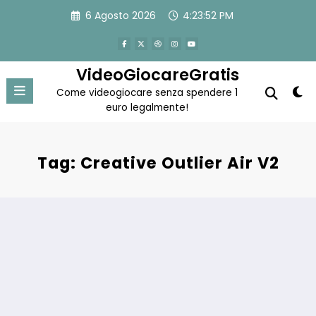
Vai
6 Agosto 2026
4:23:52 PM
al
contenuto
VideoGiocareGratis
Come videogiocare senza spendere 1
euro legalmente!
Tag: Creative Outlier Air V2