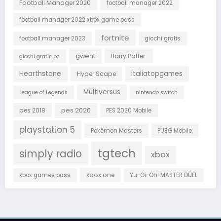
Football Manager 2020
football manager 2022
football manager 2022 xbox game pass
fortnite
football manager 2023
giochi gratis
gwent
Harry Potter:
giochi gratis pc
Hearthstone
italiatopgames
Hyper Scape
Multiversus
League of Legends
nintendo switch
pes 2018
pes 2020
PES 2020 Mobile
playstation 5
Pokémon Masters
PUBG Mobile
tgtech
simply radio
xbox
xbox one
xbox games pass
Yu-Gi-Oh! MASTER DUEL