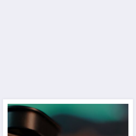
Vinci Creative Outlier Air V2 con il TGTech!