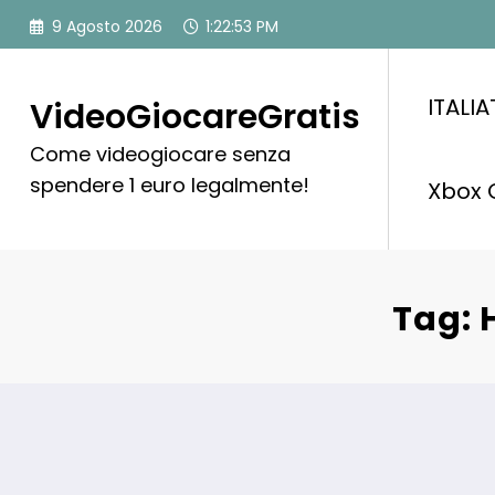
Vai
9 Agosto 2026
1:22:54 PM
al
contenuto
ITALI
VideoGiocareGratis
Come videogiocare senza
spendere 1 euro legalmente!
Xbox 
Tag: 