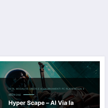
BETA, MODALITÀ GRATIS E AGGIORNAMENTI
PC
PLAYSTATION 4
XBOX ONE
Hyper Scape – Al Via la