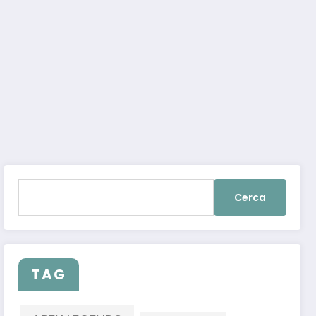
Ricerca
per:
TAG