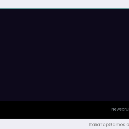
Newscru
ItaliaTopGames di 