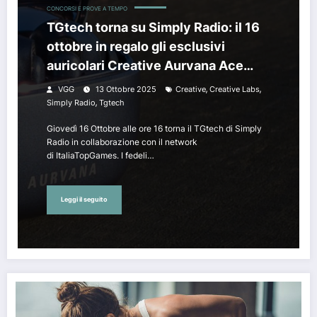
CONCORSI E PROVE A TEMPO
TGtech torna su Simply Radio: il 16
ottobre in regalo gli esclusivi
auricolari Creative Aurvana Ace
Mimi!
,
,
VGG
13 Ottobre 2025
Creative
Creative Labs
,
Simply Radio
Tgtech
Giovedì 16 Ottobre alle ore 16 torna il TGtech di Simply
Radio in collaborazione con il network
di ItaliaTopGames. I fedeli…
Leggi il seguito