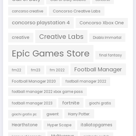
Concorso Creative Labs
concorso creative
concorso playstation 4
Concorso Xbox One
Creative Labs
creative
Diablo Immortal
Epic Games Store
final fantasy
Football Manager
fm22
fm23
fm 2022
Football Manager 2020
football manager 2022
football manager 2022 xbox game pass
fortnite
football manager 2023
giochi gratis
gwent
Harry Potter:
giochi gratis pc
Hearthstone
italiatopgames
Hyper Scape