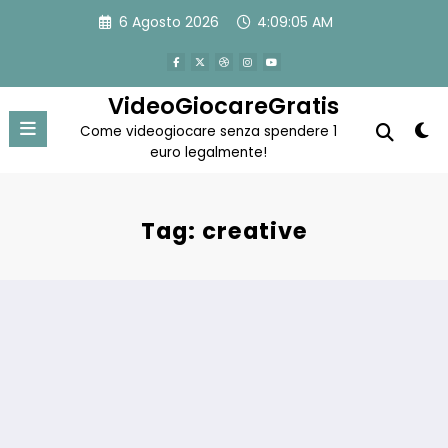
Vai
6 Agosto 2026
4:09:06 AM
al
contenuto
VideoGiocareGratis
Come videogiocare senza spendere 1
euro legalmente!
Tag: creative