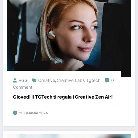
VGG
Creative
Creative Labs
Tgtech
0
,
,
Commenti
Giovedì il TGTech ti regala i Creative Zen Air!
20 Gennaio 2024