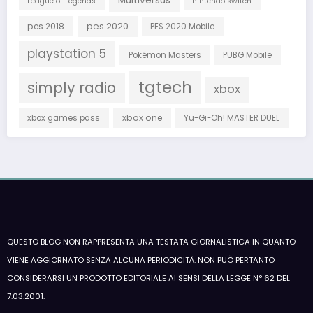
Multiversus
League of Legends
nintendo switch
pes 2018
pes 2020
PES 2020 Mobile
playstation 5
Pokémon Masters
PUBG Mobile
tgtech
simply radio
xbox
xbox one
xbox games pass
Yu-Gi-Oh! MASTER DUEL
QUESTO BLOG NON RAPPRESENTA UNA TESTATA GIORNALISTICA IN QUANTO
VIENE AGGIORNATO SENZA ALCUNA PERIODICITÀ. NON PUÒ PERTANTO
CONSIDERARSI UN PRODOTTO EDITORIALE AI SENSI DELLA LEGGE N° 62 DEL
7.03.2001.