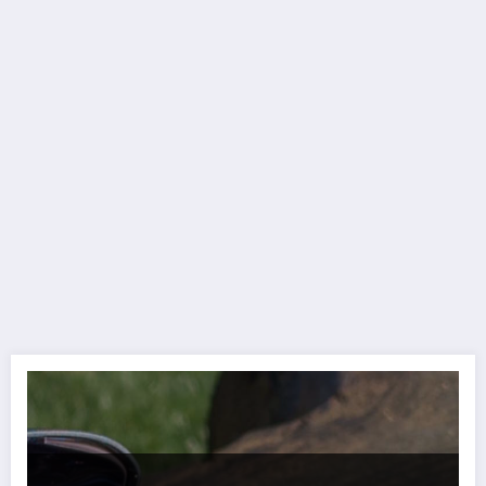
TGtech torna su Simply Radio: il 16 ottobre in regalo gli esclusivi aur