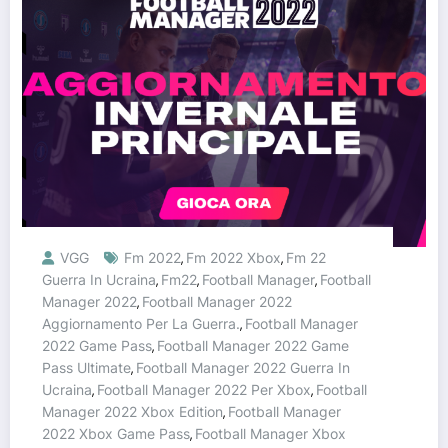
VGG
Fm 2022
Fm 2022 Xbox
Fm 22
,
,
Guerra In Ucraina
Fm22
Football Manager
Football
,
,
,
Manager 2022
Football Manager 2022
,
Aggiornamento Per La Guerra.
Football Manager
,
2022 Game Pass
Football Manager 2022 Game
,
Pass Ultimate
Football Manager 2022 Guerra In
,
Ucraina
Football Manager 2022 Per Xbox
Football
,
,
Manager 2022 Xbox Edition
Football Manager
,
2022 Xbox Game Pass
Football Manager Xbox
,