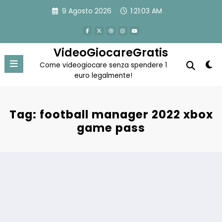
Vai
9 Agosto 2026
1:21:04 AM
al
contenuto
VideoGiocareGratis
Come videogiocare senza spendere 1
euro legalmente!
Tag: football manager 2022 xbox
game pass