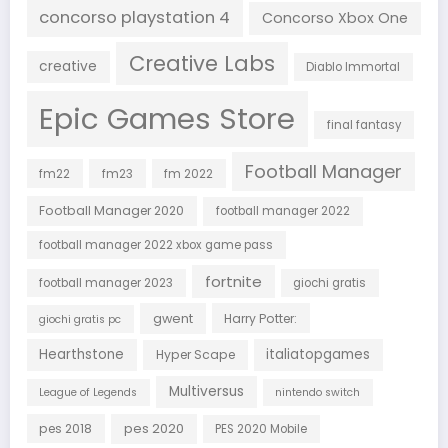
concorso playstation 4
Concorso Xbox One
Creative Labs
creative
Diablo Immortal
Epic Games Store
final fantasy
Football Manager
fm22
fm23
fm 2022
Football Manager 2020
football manager 2022
football manager 2022 xbox game pass
fortnite
football manager 2023
giochi gratis
gwent
Harry Potter:
giochi gratis pc
Hearthstone
italiatopgames
Hyper Scape
Multiversus
League of Legends
nintendo switch
pes 2018
pes 2020
PES 2020 Mobile