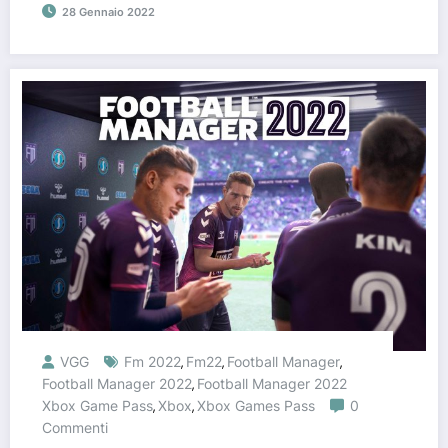
28 Gennaio 2022
VGG
Fm 2022
Fm22
Football Manager
,
,
,
Football Manager 2022
Football Manager 2022
,
Xbox Game Pass
Xbox
Xbox Games Pass
0
,
,
Commenti