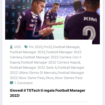
VGG
Fm 2022
Fm22
Football Manager
,
,
,
Football Manager 2022
Football Manager 2022
,
Carriera
Football Manager 2022 Carriera Con Il
,
Napoli
Football Manager 2022 Carriera Napoli
,
,
Football Manager 2022 Serie A
Football Manager
,
2022 Ultimo Giorno Di Mercato
Football Manager
,
2022 Xbox Game Pass
Xbox
Xbox Games Pass
,
,
1 Commenti
Giovedì il TGTech ti regala Football Manager
2022!