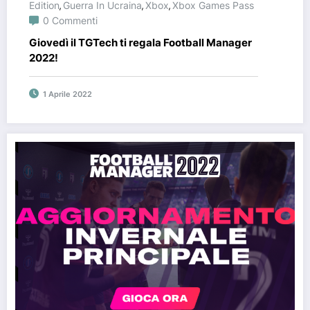
Edition
Guerra In Ucraina
Xbox
Xbox Games Pass
,
,
,
0 Commenti
Giovedì il TGTech ti regala Football Manager
2022!
1 Aprile 2022