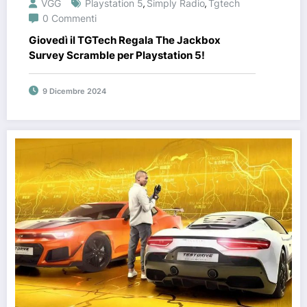
VGG
Playstation 5
Simply Radio
Tgtech
,
,
0 Commenti
Giovedì il TGTech Regala The Jackbox
Survey Scramble per Playstation 5!
9 Dicembre 2024