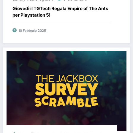
Giovedì il TGTech Regala Empire of The Ants
per Playstation 5!
10 Febbraio 2025