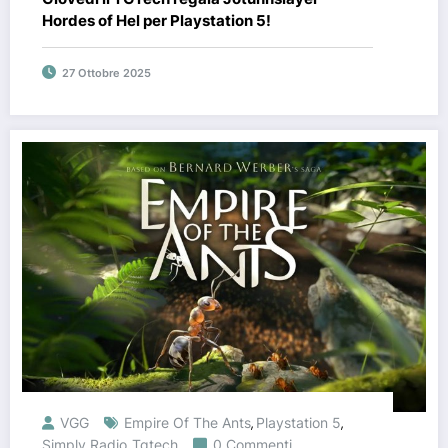
Hordes of Hel per Playstation 5!
27 Ottobre 2025
VGG
Empire Of The Ants
Playstation 5
,
,
Simply Radio
Tgtech
0 Commenti
,