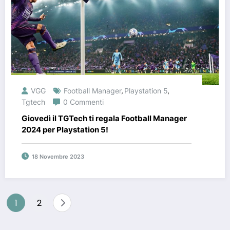
VGG
Football Manager
Playstation 5
,
,
Tgtech
0 Commenti
Giovedì il TGTech ti regala Football Manager
2024 per Playstation 5!
18 Novembre 2023
Navigazione
1
2
articoli