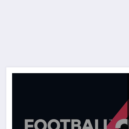
Giovedì da non perdere: TGTech regala Football Ma