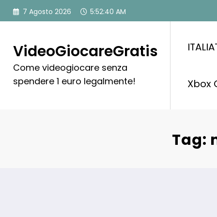
Vai
7 Agosto 2026
5:52:41 AM
al
contenuto
ITALI
VideoGiocareGratis
Come videogiocare senza
spendere 1 euro legalmente!
Xbox 
Tag: 