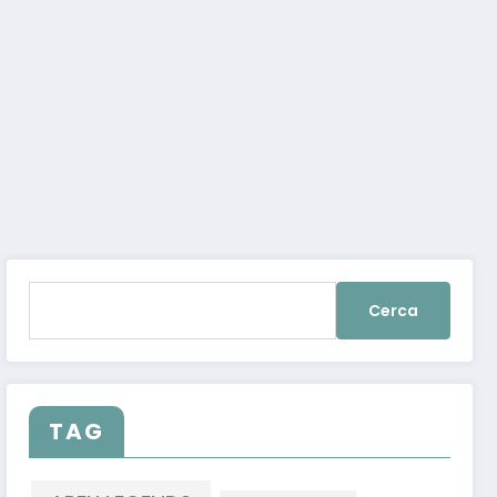
Ricerca
per:
TAG