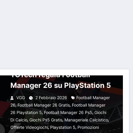
CONCORSI E PROVE A TEMPO
PLAYSTATION 5
Giovedì da non perdere:
TGTech regala Football
nager 26 su PlayStation 5
Manager 26 su PlayStation 5
VGG
2 Febbraio 2026
Football Manager
,
,
26
Football Manager 26 Gratis
Football Manager
,
,
26 Playstation 5
Football Manager 26 Ps5
Giochi
,
,
,
Di Calcio
Giochi Ps5 Gratis
Manageriale Calcistico
,
,
Offerte Videogiochi
Playstation 5
Promozioni