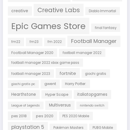
Creative Labs
creative
Diablo Immortal
Epic Games Store
final fantasy
Football Manager
fm22
fm23
fm 2022
Football Manager 2020
football manager 2022
football manager 2022 xbox game pass
fortnite
football manager 2023
giochi gratis
gwent
Harry Potter:
giochi gratis pc
Hearthstone
italiatopgames
Hyper Scape
Multiversus
League of Legends
nintendo switch
pes 2018
pes 2020
PES 2020 Mobile
playstation 5
Pokémon Masters
PUBG Mobile