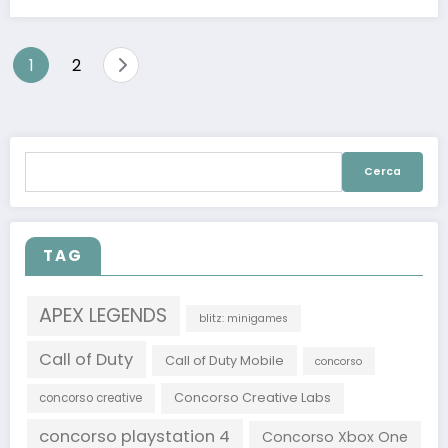
Navigazione
1
2
articoli
Ricerca
per:
TAG
APEX LEGENDS
blitz: minigames
Call of Duty
Call of Duty Mobile
concorso
Concorso Creative Labs
concorso creative
concorso playstation 4
Concorso Xbox One