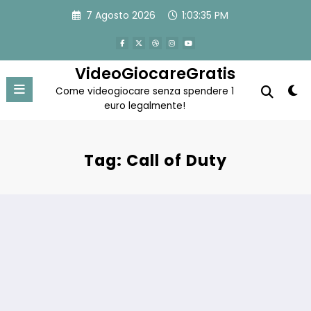
Vai
7 Agosto 2026
1:03:36 PM
al
contenuto
VideoGiocareGratis
Come videogiocare senza spendere 1
euro legalmente!
Tag: Call of Duty