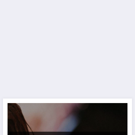
Non Perdere il TGTech: In Regalo i Fantastici Auricolari Creative Aurva