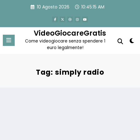
Vai
10 Agosto 2026
10:45:16 AM
al
contenuto
VideoGiocareGratis
Come videogiocare senza spendere 1
euro legalmente!
Tag: simply radio