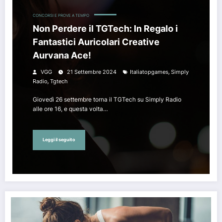
CONCORSI E PROVE A TEMPO
Non Perdere il TGTech: In Regalo i
Fantastici Auricolari Creative
Aurvana Ace!
,
VGG
21 Settembre 2024
Italiatopgames
Simply
,
Radio
Tgtech
Giovedì 26 settembre torna il TGTech su Simply Radio
alle ore 16, e questa volta…
Leggi il seguito