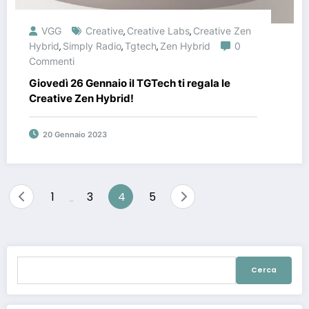
VGG
Creative
Creative Labs
Creative Zen
,
,
Hybrid
Simply Radio
Tgtech
Zen Hybrid
0
,
,
,
Commenti
Giovedì 26 Gennaio il TGTech ti regala le
Creative Zen Hybrid!
20 Gennaio 2023
Navigazione
1
3
4
5
…
articoli
Ricerca
per: