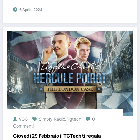
6 Aprile 2024
VGG
Simply Radio
Tgtech
0
,
Commenti
Giovedì 29 Febbraio il TGTech ti regala