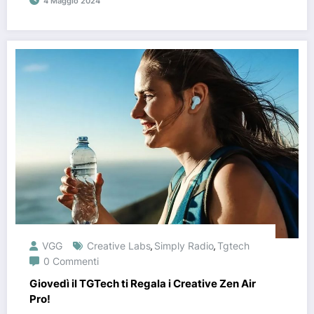
4 Maggio 2024
VGG
Creative Labs
Simply Radio
Tgtech
,
,
0 Commenti
Giovedì il TGTech ti Regala i Creative Zen Air
Pro!