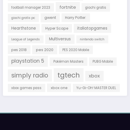
fortnite
football manager 2023
giochi gratis
gwent
Harry Potter:
giochi gratis pc
Hearthstone
italiatopgames
Hyper Scape
Multiversus
League of Legends
nintendo switch
pes 2018
pes 2020
PES 2020 Mobile
playstation 5
Pokémon Masters
PUBG Mobile
tgtech
simply radio
xbox
xbox one
xbox games pass
Yu-Gi-Oh! MASTER DUEL