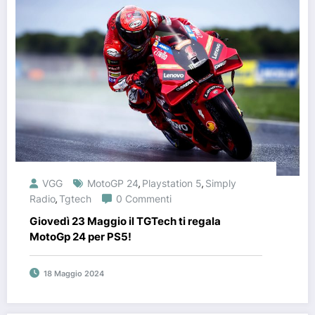
VGG
MotoGP 24
Playstation 5
Simply
,
,
Radio
Tgtech
0 Commenti
,
Giovedì 23 Maggio il TGTech ti regala
MotoGp 24 per PS5!
18 Maggio 2024