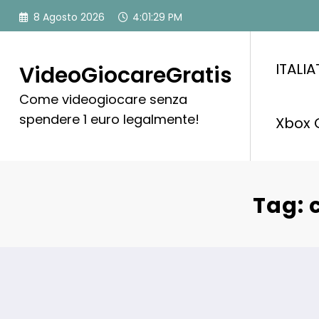
Vai
8 Agosto 2026
4:01:30 PM
al
contenuto
ITALI
VideoGiocareGratis
Come videogiocare senza
spendere 1 euro legalmente!
Xbox 
Tag: 