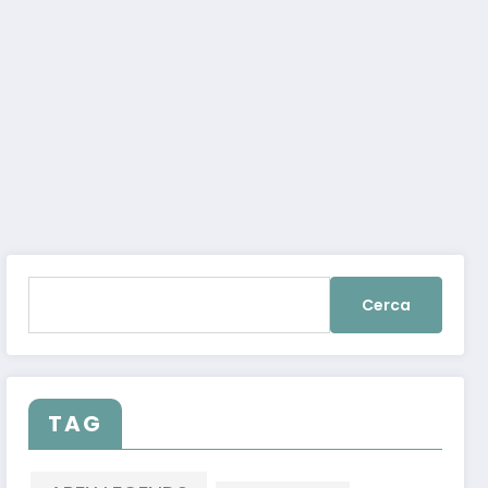
Ricerca
per:
TAG