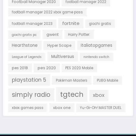
Football Manager 2020
football manager 2022
football manager 2022 xbox game pass
fortnite
football manager 2023
giochi gratis
gwent
Harry Potter:
giochi gratis pc
Hearthstone
italiatopgames
Hyper Scape
Multiversus
League of Legends
nintendo switch
pes 2018
pes 2020
PES 2020 Mobile
playstation 5
Pokémon Masters
PUBG Mobile
tgtech
simply radio
xbox
xbox one
xbox games pass
Yu-Gi-Oh! MASTER DUEL