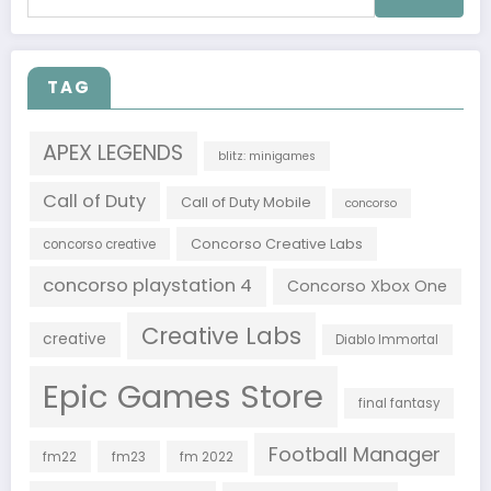
per:
TAG
APEX LEGENDS
blitz: minigames
Call of Duty
Call of Duty Mobile
concorso
Concorso Creative Labs
concorso creative
concorso playstation 4
Concorso Xbox One
Creative Labs
creative
Diablo Immortal
Epic Games Store
final fantasy
Football Manager
fm22
fm23
fm 2022