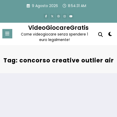
Vai
9 Agosto 2026
8:54:31 AM
al
contenuto
VideoGiocareGratis
Come videogiocare senza spendere 1
euro legalmente!
Tag: concorso creative outlier air