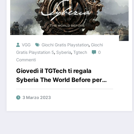
,
VGG
Giochi Gratis Playstation
Giochi
,
,
Gratis Playstation 5
Syberia
Tgtech
0
Commenti
Giovedì il TGTech ti regala
Syberia The World Before per
Playstation 5!
3 Marzo 2023