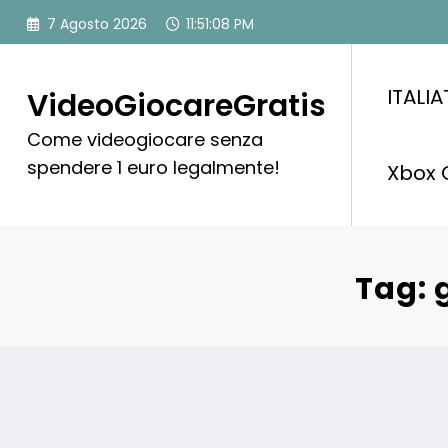
Vai
7 Agosto 2026
11:51:09 PM
al
contenuto
ITALI
VideoGiocareGratis
Come videogiocare senza
spendere 1 euro legalmente!
Xbox 
Tag: 