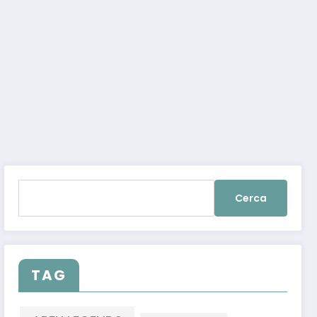
Ricerca
per:
TAG