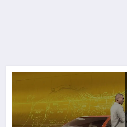
Giovedì il TGTech Regala Test Drive Unlimited Solar