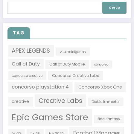
Ricerca
per:
TAG
APEX LEGENDS
blitz: minigames
Call of Duty
Call of Duty Mobile
concorso
Concorso Creative Labs
concorso creative
concorso playstation 4
Concorso Xbox One
Creative Labs
creative
Diablo Immortal
Epic Games Store
final fantasy
Football Manager
fm22
fm23
fm 2022