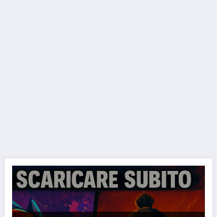
3 GIOCHI GRATIS da scaricare SUBITO su Epic Games, uno è una NOV