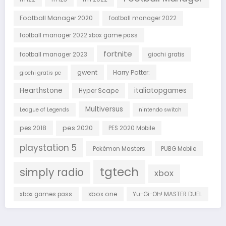
Football Manager 2020
football manager 2022
football manager 2022 xbox game pass
fortnite
football manager 2023
giochi gratis
gwent
Harry Potter:
giochi gratis pc
Hearthstone
italiatopgames
Hyper Scape
Multiversus
League of Legends
nintendo switch
pes 2018
pes 2020
PES 2020 Mobile
playstation 5
Pokémon Masters
PUBG Mobile
tgtech
simply radio
xbox
xbox one
xbox games pass
Yu-Gi-Oh! MASTER DUEL