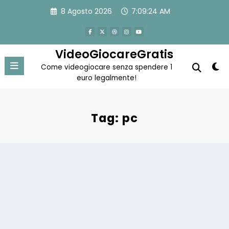
Vai
8 Agosto 2026
7:09:24 AM
al
contenuto
VideoGiocareGratis
Come videogiocare senza spendere 1
euro legalmente!
Tag: pc