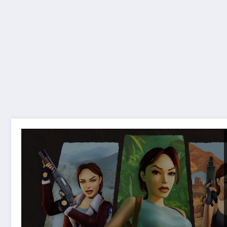
Tomb Raider GRATIS su Epic Games: uno dei ritorni pi