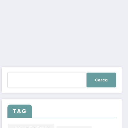
Ricerca
 (ma solo per pochi giorni)
per:
TAG