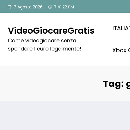
Vai
7 Agosto 2026
7:41:23 PM
al
contenuto
ITALI
VideoGiocareGratis
Come videogiocare senza
spendere 1 euro legalmente!
Xbox 
Tag: 