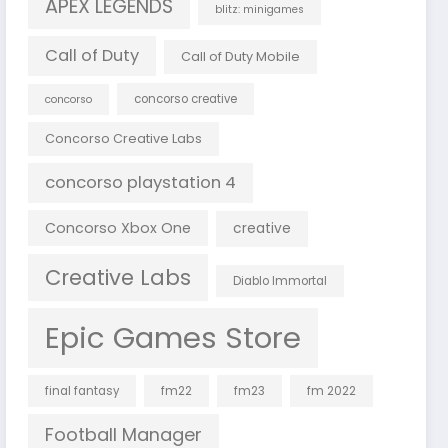
APEX LEGENDS
blitz: minigames
Call of Duty
Call of Duty Mobile
concorso creative
concorso
Concorso Creative Labs
concorso playstation 4
Concorso Xbox One
creative
Creative Labs
Diablo Immortal
Epic Games Store
final fantasy
fm22
fm23
fm 2022
Football Manager