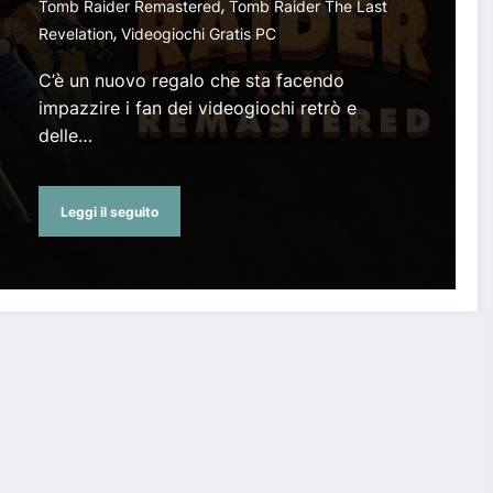
,
Tomb Raider Remastered
Tomb Raider The Last
,
Revelation
Videogiochi Gratis PC
C’è un nuovo regalo che sta facendo
impazzire i fan dei videogiochi retrò e
delle…
Leggi il seguito