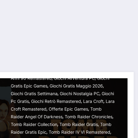
GIOCHI COMPLETI GRATIS
PC
Tomb Raider GRATIS su Epic
Games: uno dei ritorni più
nostalgici di Lara Croft può
essere vostro a costo zero
,
VGG
21 Maggio 2026
Action Adventure
,
,
(ma solo per pochi giorni)
Download Gratis Tomb Raider
Epic Games Gratis
,
,
Epic Games Store
Free Games Epic Games
Giochi
,
,
Anni 90 Remastered
Giochi Avventura PC
Giochi
ù nostalgici di Lara Croft può essere vostro a costo zero
,
,
Gratis Epic Games
Giochi Gratis Maggio 2026
,
,
Giochi Gratis Settimana
Giochi Nostalgia PC
Giochi
,
,
,
Pc Gratis
Giochi Retrò Remastered
Lara Croft
Lara
,
,
Croft Remastered
Offerte Epic Games
Tomb
,
,
Raider Angel Of Darkness
Tomb Raider Chronicles
,
,
Tomb Raider Collection
Tomb Raider Gratis
Tomb
,
,
Raider Gratis Epic
Tomb Raider IV VI Remastered