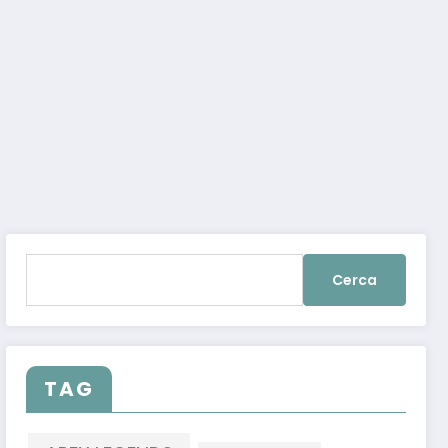
Ricerca
 (ma solo per pochi giorni)
per:
TAG