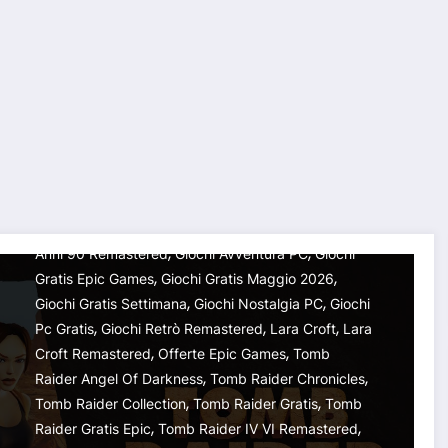
GIOCHI COMPLETI GRATIS
PC
Tomb Raider GRATIS su Epic
Games: uno dei ritorni più
nostalgici di Lara Croft può
essere vostro a costo zero
,
VGG
21 Maggio 2026
Action Adventure
,
,
(ma solo per pochi giorni)
Download Gratis Tomb Raider
Epic Games Gratis
,
,
Epic Games Store
Free Games Epic Games
Giochi
,
,
Anni 90 Remastered
Giochi Avventura PC
Giochi
ù nostalgici di Lara Croft può essere vostro a costo zero
,
,
Gratis Epic Games
Giochi Gratis Maggio 2026
,
,
Giochi Gratis Settimana
Giochi Nostalgia PC
Giochi
,
,
,
Pc Gratis
Giochi Retrò Remastered
Lara Croft
Lara
,
,
Croft Remastered
Offerte Epic Games
Tomb
,
,
Raider Angel Of Darkness
Tomb Raider Chronicles
,
,
Tomb Raider Collection
Tomb Raider Gratis
Tomb
,
,
Raider Gratis Epic
Tomb Raider IV VI Remastered