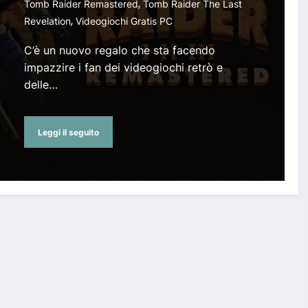
,
Tomb Raider Remastered
Tomb Raider The Last
,
Revelation
Videogiochi Gratis PC
C’è un nuovo regalo che sta facendo
impazzire i fan dei videogiochi retrò e
delle…
Leggi il seguito