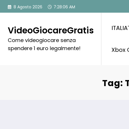
Vai
8 Agosto 2026
7:28:07 AM
al
contenuto
ITALI
VideoGiocareGratis
Come videogiocare senza
spendere 1 euro legalmente!
Xbox 
Tag: 