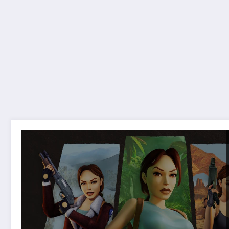
Tomb Raider GRATIS su Epic Games: uno dei ritorni pi