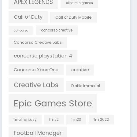
APEX LEGENDS
blitz: minigames
Call of Duty
Call of Duty Mobile
concorso creative
concorso
Concorso Creative Labs
concorso playstation 4
Concorso Xbox One
creative
Creative Labs
Diablo Immortal
Epic Games Store
final fantasy
fm22
fm23
fm 2022
Football Manager