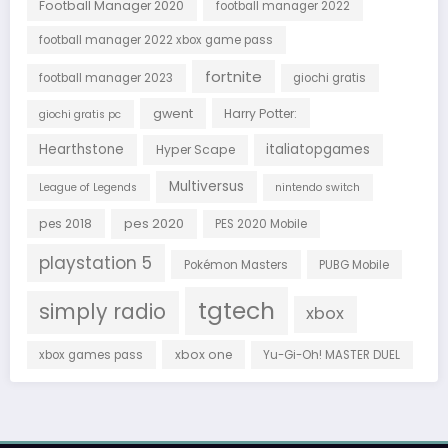
Football Manager 2020
football manager 2022
football manager 2022 xbox game pass
fortnite
football manager 2023
giochi gratis
gwent
Harry Potter:
giochi gratis pc
Hearthstone
italiatopgames
Hyper Scape
Multiversus
League of Legends
nintendo switch
pes 2018
pes 2020
PES 2020 Mobile
playstation 5
Pokémon Masters
PUBG Mobile
tgtech
simply radio
xbox
xbox one
xbox games pass
Yu-Gi-Oh! MASTER DUEL