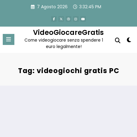
Vai
7 Agosto 2026
3:32:45 PM
al
contenuto
VideoGiocareGratis
Come videogiocare senza spendere 1
euro legalmente!
Tag: videogiochi gratis PC