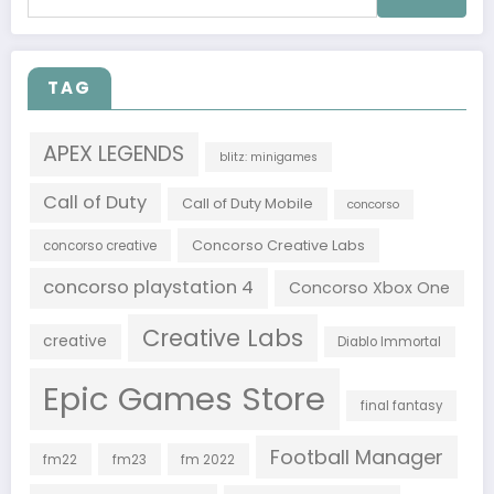
per:
TAG
APEX LEGENDS
blitz: minigames
Call of Duty
Call of Duty Mobile
concorso
Concorso Creative Labs
concorso creative
concorso playstation 4
Concorso Xbox One
Creative Labs
creative
Diablo Immortal
Epic Games Store
final fantasy
Football Manager
fm22
fm23
fm 2022