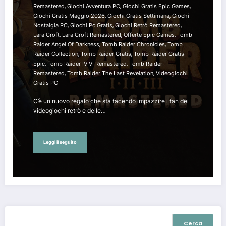
,
,
,
Remastered
Giochi Avventura PC
Giochi Gratis Epic Games
,
,
Giochi Gratis Maggio 2026
Giochi Gratis Settimana
Giochi
,
,
,
Nostalgia PC
Giochi Pc Gratis
Giochi Retrò Remastered
,
,
,
Lara Croft
Lara Croft Remastered
Offerte Epic Games
Tomb
,
,
Raider Angel Of Darkness
Tomb Raider Chronicles
Tomb
,
,
Raider Collection
Tomb Raider Gratis
Tomb Raider Gratis
,
,
Epic
Tomb Raider IV VI Remastered
Tomb Raider
,
,
Remastered
Tomb Raider The Last Revelation
Videogiochi
Gratis PC
C’è un nuovo regalo che sta facendo impazzire i fan dei
videogiochi retrò e delle…
Leggi il seguito
Ricerca