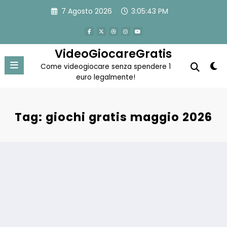
Vai
7 Agosto 2026
3:05:43 PM
al
contenuto
VideoGiocareGratis
Come videogiocare senza spendere 1
euro legalmente!
Tag: giochi gratis maggio 2026