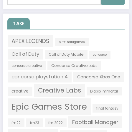
per:
TAG
APEX LEGENDS
blitz: minigames
Call of Duty
Call of Duty Mobile
concorso
Concorso Creative Labs
concorso creative
concorso playstation 4
Concorso Xbox One
Creative Labs
creative
Diablo Immortal
Epic Games Store
final fantasy
Football Manager
fm22
fm23
fm 2022