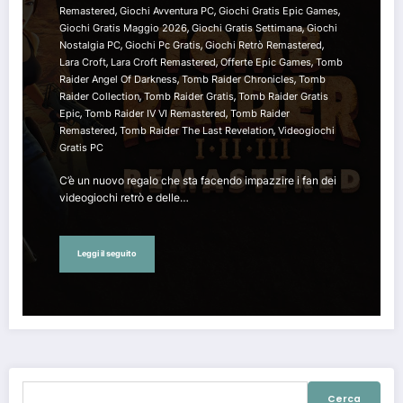
,
,
,
Remastered
Giochi Avventura PC
Giochi Gratis Epic Games
,
,
Giochi Gratis Maggio 2026
Giochi Gratis Settimana
Giochi
,
,
,
Nostalgia PC
Giochi Pc Gratis
Giochi Retrò Remastered
,
,
,
Lara Croft
Lara Croft Remastered
Offerte Epic Games
Tomb
,
,
Raider Angel Of Darkness
Tomb Raider Chronicles
Tomb
,
,
Raider Collection
Tomb Raider Gratis
Tomb Raider Gratis
,
,
Epic
Tomb Raider IV VI Remastered
Tomb Raider
,
,
Remastered
Tomb Raider The Last Revelation
Videogiochi
Gratis PC
C’è un nuovo regalo che sta facendo impazzire i fan dei
videogiochi retrò e delle…
Leggi il seguito
Ricerca