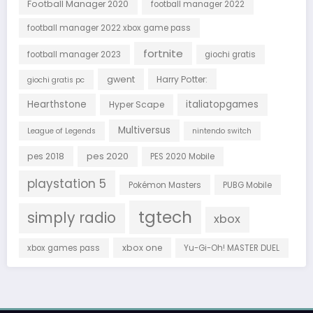
Football Manager 2020
football manager 2022
football manager 2022 xbox game pass
fortnite
football manager 2023
giochi gratis
gwent
Harry Potter:
giochi gratis pc
Hearthstone
italiatopgames
Hyper Scape
Multiversus
League of Legends
nintendo switch
pes 2018
pes 2020
PES 2020 Mobile
playstation 5
Pokémon Masters
PUBG Mobile
tgtech
simply radio
xbox
xbox one
xbox games pass
Yu-Gi-Oh! MASTER DUEL